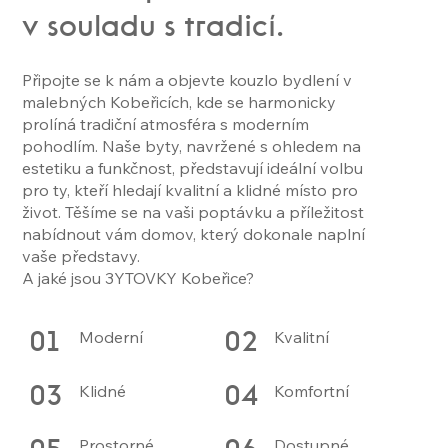
v souladu s tradicí.
Připojte se k nám a objevte kouzlo bydlení v
malebných Kobeřicích, kde se harmonicky
prolíná tradiční atmosféra s moderním
pohodlím. Naše byty, navržené s ohledem na
estetiku a funkčnost, představují ideální volbu
pro ty, kteří hledají kvalitní a klidné místo pro
život. Těšíme se na vaši poptávku a příležitost
nabídnout vám domov, který dokonale naplní
vaše představy.
A jaké jsou 3YTOVKY Kobeřice?
Moderní
Kvalitní
01
02
Klidné
Komfortní
03
04
Prostorné
Dostupné