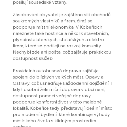
posilují sousedské vztahy.
Zásobování obyvatel je zajištěno sítí obchodů
soukromých vlastníků a firem, čímž se
podporuje místní ekonomika. V Kobeřicích
naleznete také hostince a několik stavebních,
plynoinstalatérských, stolařských a elektro
firem, které se podílejí na rozvoji komunity.
Nechybí zde ani pošta, což zajišťuje praktickou
dostupnost služeb.
Pravidelná autobusová doprava zajišťuje
spojení do blízkých velkých měst, Opavy a
Ostravy, což usnadňuje každodenní dojíždění. I
když osobní železniční doprava v obci není,
dostupnost pomocí veřejné dopravy
podporuje komfortní život v této malebné
lokalitě. Kobeřice tedy představují ideální místo
pro moderní bydlení, které kombinuje výhody
městského života s klidným prostředím
venkova.