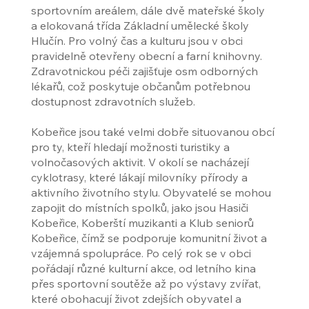
sportovním areálem, dále dvě mateřské školy
a elokovaná třída Základní umělecké školy
Hlučín. Pro volný čas a kulturu jsou v obci
pravidelně otevřeny obecní a farní knihovny.
Zdravotnickou péči zajišťuje osm odborných
lékařů, což poskytuje občanům potřebnou
dostupnost zdravotních služeb.
Kobeřice jsou také velmi dobře situovanou obcí
pro ty, kteří hledají možnosti turistiky a
volnočasových aktivit. V okolí se nacházejí
cyklotrasy, které lákají milovníky přírody a
aktivního životního stylu. Obyvatelé se mohou
zapojit do místních spolků, jako jsou Hasiči
Kobeřice, Koberští muzikanti a Klub seniorů
Kobeřice, čímž se podporuje komunitní život a
vzájemná spolupráce. Po celý rok se v obci
pořádají různé kulturní akce, od letního kina
přes sportovní soutěže až po výstavy zvířat,
které obohacují život zdejších obyvatel a