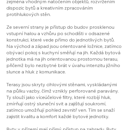
zejména vhodným natočením objektů, rozvržením
dispozic bytů a kreativním zpracováním
protihlukových stěn.
Ze severní strany je přístup do budov prosklenou
vstupní halou a vzhůru po schodišti v odsazené
konstrukci, které vede přímo do jednotlivých bytů.
Na východ a západ jsou orientované ložnice, zatímco
obývací pokoj s kuchyní směřují na jih. Každá bytová
jednotka má na jih orientovanou prostornou terasu,
přičemž bylo nezbytné brát v úvahu intenzitu jižního
slunce a hluk z komunikace.
Terasy jsou skryty cihlovými stěnami, vyskládanými
na půlku vazby, čímž vznikly perforované paravány.
Ty slouží jako víceúčelové filtry, které rozbíjí hluk,
zmírňují ostrý sluneční svit a zajišťují soukromí,
zatímco umožňují pohled zevnitř ven. Tím se snaží
zajistit kvalitu a komfort každé bytové jednotky.
Byty v přízemí mají přímý přístup na zahradu. Byty