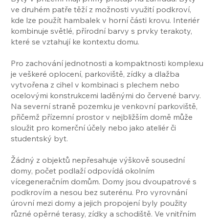
ve druhém patře těží z možnosti využití podkroví,
kde lze použít hambalek v horní části krovu. Interiér
kombinuje světlé, přírodní barvy s prvky terakoty,
které se vztahují ke kontextu domu.
Pro zachování jednotnosti a kompaktnosti komplexu
je veškeré oplocení, parkoviště, zídky a dlažba
vytvořena z cihel v kombinaci s plechem nebo
ocelovými konstrukcemi laděnými do červené barvy.
Na severní straně pozemku je venkovní parkoviště,
přičemž přízemní prostor v nejbližším domě může
sloužit pro komerční účely nebo jako ateliér či
studentský byt.
Žádný z objektů nepřesahuje výškově sousední
domy, počet podlaží odpovídá okolním
vícegeneračním domům. Domy jsou dvoupatrové s
podkrovím a nesou bez suterénu. Pro vyrovnání
úrovní mezi domy a jejich propojení byly použity
různé opěrné terasy, zídky a schodiště. Ve vnitřním