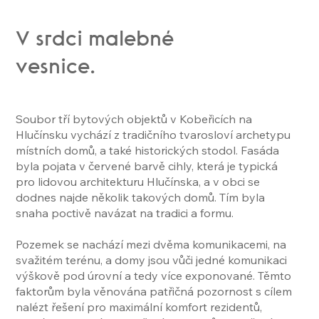
V srdci malebné
vesnice.
Soubor tří bytových objektů v Kobeřicích na
Hlučínsku vychází z tradičního tvarosloví archetypu
místních domů, a také historických stodol. Fasáda
byla pojata v červené barvě cihly, která je typická
pro lidovou architekturu Hlučínska, a v obci se
dodnes najde několik takových domů. Tím byla
snaha poctivě navázat na tradici a formu.
Pozemek se nachází mezi dvěma komunikacemi, na
svažitém terénu, a domy jsou vůči jedné komunikaci
výškově pod úrovní a tedy více exponované. Těmto
faktorům byla věnována patřičná pozornost s cílem
nalézt řešení pro maximální komfort rezidentů,