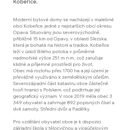
Kobeřice.
Moderní bytové domy se nacházejí v malebné
obci Kobeřice, jedné z nejstarších obcí okresu
Opava. Situovány jsou severovýchodně,
přibližně 15 km od Opavy, v oblasti Slezska,
která je bohatá na historii a tradice. Kobeřice
leží v údolí Bílého potoka v průměrné
nadmořské výšce 251 m n.m., což zaručuje
klidné a příjemné prostředí pro život.
Obec má rozlohu přes 1700 ha a její území je
převážně využíváno k zemědělským účelům.
Severozápadní část katastru obce částečně
tvoří hranici s Polskem, což podtrhuje její
geografický význam. V roce 2019 měla obec 3
349 obyvatel a zahrnuje 892 popisných čísel a
dvě samoty, Střední dvůr a Padělky.
Pro vzdělání obyvatel obce je k dispozici
základní škola s tělocvičnou a víceúčelovým